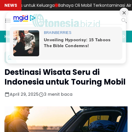
untuk Keluarga
NEWS
Bahaya Oli Mobil Terkontaminasi Air Banjir Ini 
Home
Akomodasi
Artificial Intelligence
Asurans
Wisata
Destinasi Wisata Seru di
Indonesia untuk Touring Mobil
April 29, 2025
3 menit baca