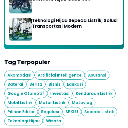
Teknologi Hijau Sepeda Listrik, Solusi
Transportasi Modern
Tag Terpopuler
Akomodasi
Artificial Intelligence
Asuransi
Baterai
Berita
Bisnis
Edukasi
Google Otomotif
Investasi
Kendaraan Listrik
Mobil Listrik
Motor Listrik
Motovlog
Pilihan Editor
Regulasi
SPKLU
Sepeda Listrik
Teknologi Hijau
Wisata