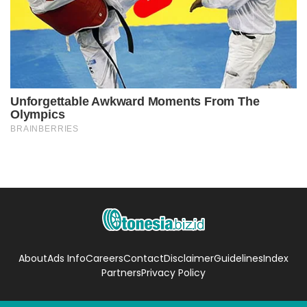
About
Ads Info
Careers
Contact
Disclaimer
Guidelines
Index
Partners
Privacy Policy