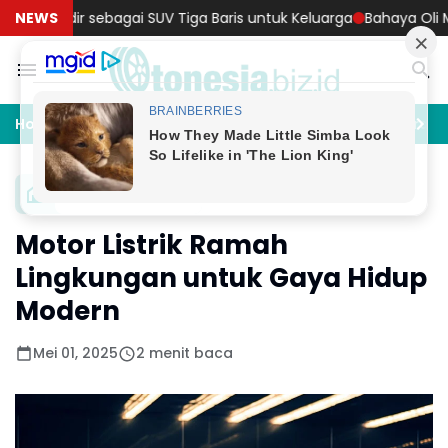
agai SUV Tiga Baris untuk Keluarga
NEWS
Bahaya Oli Mobil Terkontam
Home
Akomodasi
Artificial Intelligence
Asurans
Kendaraan Listrik
Motor Listrik Ramah
Lingkungan untuk Gaya Hidup
Modern
Mei 01, 2025
2 menit baca