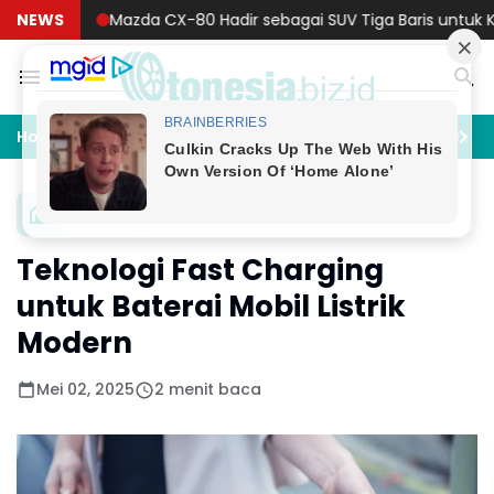
Mazda CX-80 Hadir sebagai SUV Tiga Baris untuk Keluarga
NEWS
Bah
Home
Akomodasi
Artificial Intelligence
Asurans
Baterai
Teknologi Fast Charging
untuk Baterai Mobil Listrik
Modern
Mei 02, 2025
2 menit baca