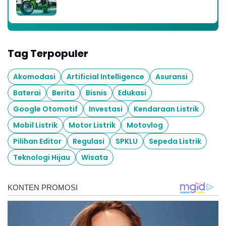
Tag Terpopuler
Akomodasi
Artificial Intelligence
Asuransi
Baterai
Berita
Bisnis
Edukasi
Google Otomotif
Investasi
Kendaraan Listrik
Mobil Listrik
Motor Listrik
Motovlog
Pilihan Editor
Regulasi
SPKLU
Sepeda Listrik
Teknologi Hijau
Wisata